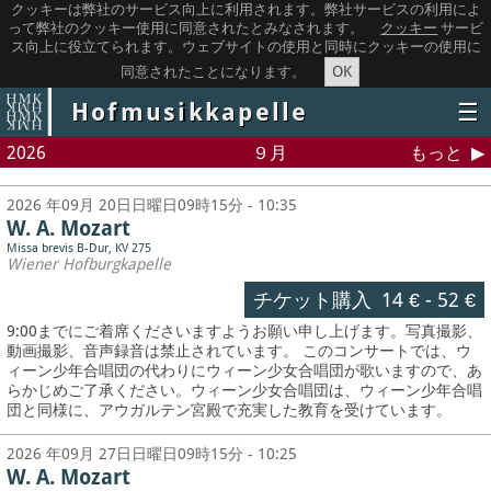
クッキーは弊社のサービス向上に利用されます。弊社サービスの利用によ
って弊社のクッキー使用に同意されたとみなされます。
クッキー
サービ
ス向上に役立てられます。ウェブサイトの使用と同時にクッキーの使用に
OK
同意されたことになります。
Hofmusikkapelle
☰
2026
９月
もっと
2026 年09月 20日日曜日09時15分 - 10:35
W. A. Mozart
Missa brevis B-Dur, KV 275
Wiener Hofburgkapelle
チケット購入
14 €
-
52 €
9:00までにご着席くださいますようお願い申し上げます。写真撮影、
動画撮影、音声録音は禁止されています。
このコンサートでは、ウ
ィーン少年合唱団の代わりにウィーン少女合唱団が歌いますので、あ
らかじめご了承ください。ウィーン少女合唱団は、ウィーン少年合唱
団と同様に、アウガルテン宮殿で充実した教育を受けています。
2026 年09月 27日日曜日09時15分 - 10:25
W. A. Mozart