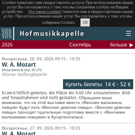
Cookies помогают нам предоставлять услуги. При использовании наших
услуг Вы соглашаетесь с тем, что мы сохраняем сookies на Вашем
устройстве.
Что такое сookies?
помогите нам в предоставлении наших
услуг. При использовании наших услуг Вы соглашаетесь с тем, что мы
OK
собираем Cookies.
Hofmusikkapelle
☰
2026
Сентябрь
больше
Воскресенье, 20. 09. 2026 09:15 - 10:35
W. A. Mozart
Missa brevis B-Dur, KV 275
Wiener Hofburgkapelle
Купить билеты
14 €
-
52 €
Es wird höflich gebeten, die Plätze bis 9:00 Uhr einzunehmen. Bild-
und Tonaufnahmen sind nicht gestattet.
Обращаем ваше
внимание, что на этой выставке вместо «Венских мальчиков-
певцов» будут петь «Венские девочки-певцы». «Венские девочки-
певцы» проходят тщательную подготовку вместе с «Венскими
мальчиками-певцами» в Аугартенпаласе.
Воскресенье, 27. 09. 2026 09:15 - 10:25
W. A. Mozart