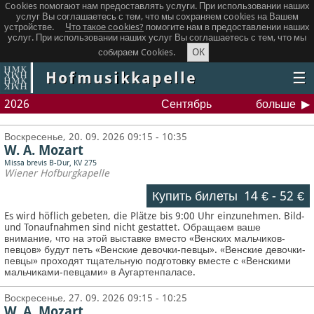
Cookies помогают нам предоставлять услуги. При использовании наших
услуг Вы соглашаетесь с тем, что мы сохраняем сookies на Вашем
устройстве.
Что такое сookies?
помогите нам в предоставлении наших
услуг. При использовании наших услуг Вы соглашаетесь с тем, что мы
OK
собираем Cookies.
Hofmusikkapelle
☰
2026
Сентябрь
больше
Воскресенье, 20. 09. 2026 09:15 - 10:35
W. A. Mozart
Missa brevis B-Dur, KV 275
Wiener Hofburgkapelle
Купить билеты
14 €
-
52 €
Es wird höflich gebeten, die Plätze bis 9:00 Uhr einzunehmen. Bild-
und Tonaufnahmen sind nicht gestattet.
Обращаем ваше
внимание, что на этой выставке вместо «Венских мальчиков-
певцов» будут петь «Венские девочки-певцы». «Венские девочки-
певцы» проходят тщательную подготовку вместе с «Венскими
мальчиками-певцами» в Аугартенпаласе.
Воскресенье, 27. 09. 2026 09:15 - 10:25
W. A. Mozart