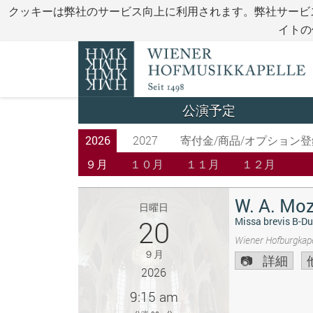
クッキーは弊社のサービス向上に利用されます。弊社サービ
イトの
公演予定
2026
2027
寄付金/商品/オプション登
９月
１０月
１１月
１２月
W. A. Moz
日曜日
20
Missa brevis B-Du
Wiener Hofburgkape
９月
詳細
2026
9:15 am