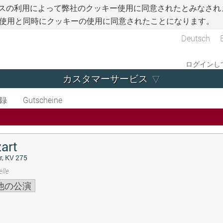
スの利用によって弊社のクッキー使用に同意されたとみなされ
使用と同時にクッキーの使用に同意されたことになります。
Deutsch
ログインして
カスタマーサービス
録
Gutscheine
art
r, KV 275
lle
他の公演