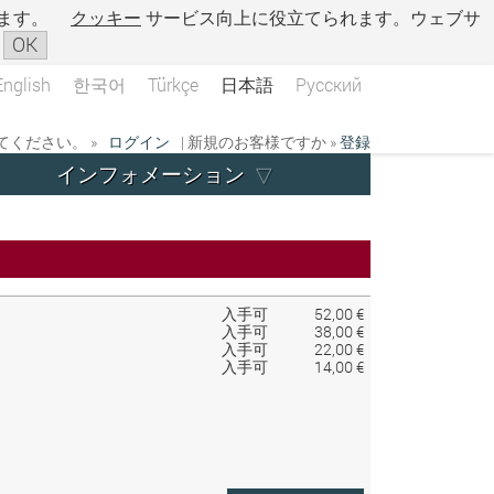
ます。
クッキー
サービス向上に役立てられます。ウェブサ
OK
English
한국어
Türkçe
日本語
Русский
ください。 »
ログイン
| 新規のお客様ですか »
登録
インフォメーション
入手可
52,00 €
入手可
38,00 €
入手可
22,00 €
入手可
14,00 €