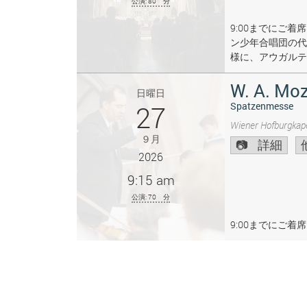
公演: 80 分
9:00までにご
ン少年合唱団の代
様に、アウガルテ
W. A. Moz
日曜日
27
Spatzenmesse
Wiener Hofburgkape
９月
詳細
2026
9:15 am
公演: 70 分
9:00までにご