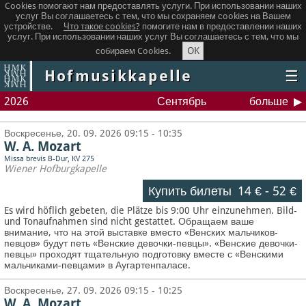
Cookies помогают нам предоставлять услуги. При использовании наших
услуг Вы соглашаетесь с тем, что мы сохраняем сookies на Вашем
устройстве.
Что такое сookies?
помогите нам в предоставлении наших
услуг. При использовании наших услуг Вы соглашаетесь с тем, что мы
OK
собираем Cookies.
Hofmusikkapelle
☰
2026
Сентябрь
больше
Воскресенье, 20. 09. 2026 09:15 - 10:35
W. A. Mozart
Missa brevis B-Dur, KV 275
Wiener Hofburgkapelle
Купить билеты
14 €
-
52 €
Es wird höflich gebeten, die Plätze bis 9:00 Uhr einzunehmen. Bild-
und Tonaufnahmen sind nicht gestattet.
Обращаем ваше
внимание, что на этой выставке вместо «Венских мальчиков-
певцов» будут петь «Венские девочки-певцы». «Венские девочки-
певцы» проходят тщательную подготовку вместе с «Венскими
мальчиками-певцами» в Аугартенпаласе.
Воскресенье, 27. 09. 2026 09:15 - 10:25
W. A. Mozart