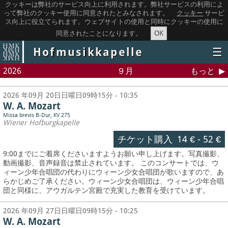
クッキーは弊社のサービス向上に利用されます。弊社サービスの利用によ
って弊社のクッキー使用に同意されたとみなされます。
クッキー
サービ
ス向上に役立てられます。ウェブサイトの使用と同時にクッキーの使用に
OK
同意されたことになります。
Hofmusikkapelle
☰
2026
９月
もっと
2026 年09月 20日日曜日09時15分 - 10:35
W. A. Mozart
Missa brevis B-Dur, KV 275
Wiener Hofburgkapelle
チケット購入
14 €
-
52 €
9:00までにご着席くださいますようお願い申し上げます。写真撮影、
動画撮影、音声録音は禁止されています。
このコンサートでは、ウ
ィーン少年合唱団の代わりにウィーン少女合唱団が歌いますので、あ
らかじめご了承ください。ウィーン少女合唱団は、ウィーン少年合唱
団と同様に、アウガルテン宮殿で充実した教育を受けています。
2026 年09月 27日日曜日09時15分 - 10:25
W. A. Mozart