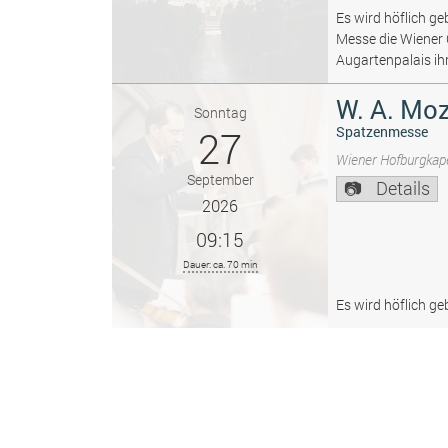
Es wird höflich ge
Messe die Wiener
Augartenpalais ih
W. A. Moz
Sonntag
27
Spatzenmesse
Wiener Hofburgkape
September
Details
2026
09:15
Dauer: ca. 70 min
Es wird höflich ge