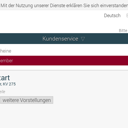
. Mit der Nutzung unserer Dienste erklären Sie sich einverstande
Deutsch
Bitte
Kundenservice
heine
zember
art
r, KV 275
lle
weitere Vorstellungen