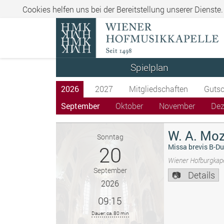
Cookies helfen uns bei der Bereitstellung unserer Dienste
Spielplan
2026
2027
Mitgliedschaften
Gutsc
September
Oktober
November
De
W. A. Moz
Sonntag
20
Missa brevis B-Du
Wiener Hofburgkape
September
Details
2026
09:15
Dauer: ca. 80 min