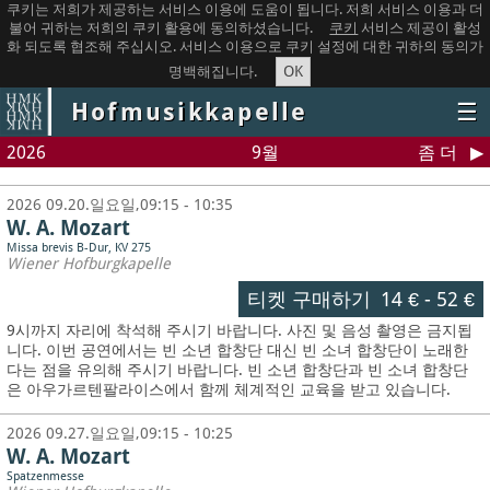
쿠키는 저희가 제공하는 서비스 이용에 도움이 됩니다. 저희 서비스 이용과 더
불어 귀하는 저희의 쿠키 활용에 동의하셨습니다.
쿠키
서비스 제공이 활성
화 되도록 협조해 주십시오. 서비스 이용으로 쿠키 설정에 대한 귀하의 동의가
OK
명백해집니다.
Hofmusikkapelle
☰
2026
9월
좀 더
2026 09.20.일요일,09:15 - 10:35
W. A. Mozart
Missa brevis B-Dur, KV 275
Wiener Hofburgkapelle
티켓 구매하기
14 €
-
52 €
9시까지 자리에 착석해 주시기 바랍니다. 사진 및 음성 촬영은 금지됩
니다.
이번 공연에서는 빈 소년 합창단 대신 빈 소녀 합창단이 노래한
다는 점을 유의해 주시기 바랍니다. 빈 소년 합창단과 빈 소녀 합창단
은 아우가르텐팔라이스에서 함께 체계적인 교육을 받고 있습니다.
2026 09.27.일요일,09:15 - 10:25
W. A. Mozart
Spatzenmesse