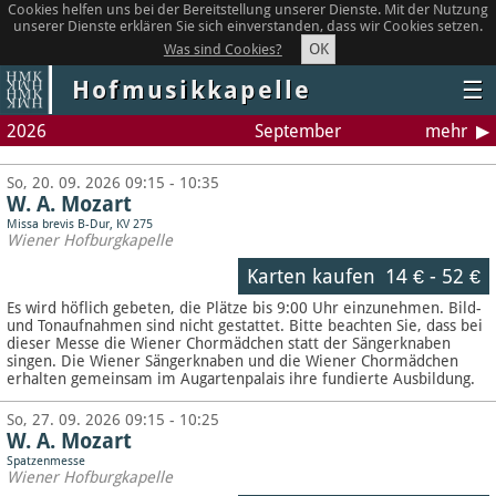
Cookies helfen uns bei der Bereitstellung unserer Dienste. Mit der Nutzung
unserer Dienste erklären Sie sich einverstanden, dass wir Cookies setzen.
OK
Was sind Cookies?
Hofmusikkapelle
☰
2026
September
mehr
So, 20. 09. 2026 09:15 - 10:35
W. A. Mozart
Missa brevis B-Dur, KV 275
Wiener Hofburgkapelle
Karten kaufen
14 €
-
52 €
Es wird höflich gebeten, die Plätze bis 9:00 Uhr einzunehmen. Bild-
und Tonaufnahmen sind nicht gestattet.
Bitte beachten Sie, dass bei
dieser Messe die Wiener Chormädchen statt der Sängerknaben
singen. Die Wiener Sängerknaben und die Wiener Chormädchen
erhalten gemeinsam im Augartenpalais ihre fundierte Ausbildung.
So, 27. 09. 2026 09:15 - 10:25
W. A. Mozart
Spatzenmesse
Wiener Hofburgkapelle