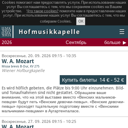
Cookies помогают нам предоставлять услуги. При использовании наших
услуг Вы соглашаетесь с тем, что мы сохраняем сookies на Вашем
устройстве.
Что такое сookies?
помогите нам в предоставлении наших
услуг. При использовании наших услуг Вы соглашаетесь с тем, что мы
OK
собираем Cookies.
Hofmusikkapelle
☰
2026
Сентябрь
больше
Воскресенье, 20. 09. 2026 09:15 - 10:35
W. A. Mozart
Missa brevis B-Dur, KV 275
Wiener Hofburgkapelle
Купить билеты
14 €
-
52 €
Es wird höflich gebeten, die Plätze bis 9:00 Uhr einzunehmen. Bild-
und Tonaufnahmen sind nicht gestattet.
Обращаем ваше
внимание, что на этой выставке вместо «Венских мальчиков-
певцов» будут петь «Венские девочки-певцы». «Венские девочки-
певцы» проходят тщательную подготовку вместе с «Венскими
мальчиками-певцами» в Аугартенпаласе.
Воскресенье, 27. 09. 2026 09:15 - 10:25
W. A. Mozart