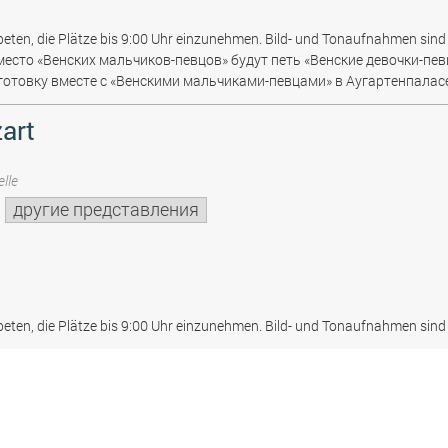
beten, die Plätze bis 9:00 Uhr einzunehmen. Bild- und Tonaufnahmen sind 
место «Венских мальчиков-певцов» будут петь «Венские девочки-пев
отовку вместе с «Венскими мальчиками-певцами» в Аугартенпаласе
art
lle
другие представления
beten, die Plätze bis 9:00 Uhr einzunehmen. Bild- und Tonaufnahmen sind 