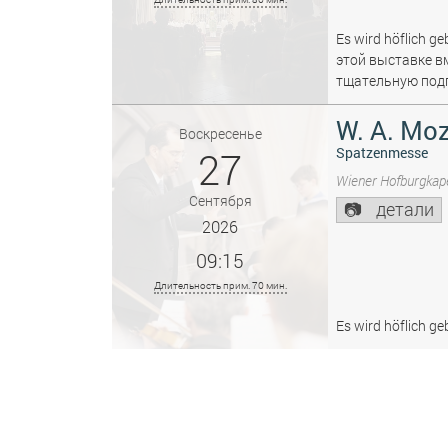
Es wird höflich ge
этой выставке в
тщательную подг
W. A. Moz
Воскресенье
27
Spatzenmesse
Wiener Hofburgkape
Сентября
детали
2026
09:15
Длительность прим. 70 мин.
Es wird höflich ge