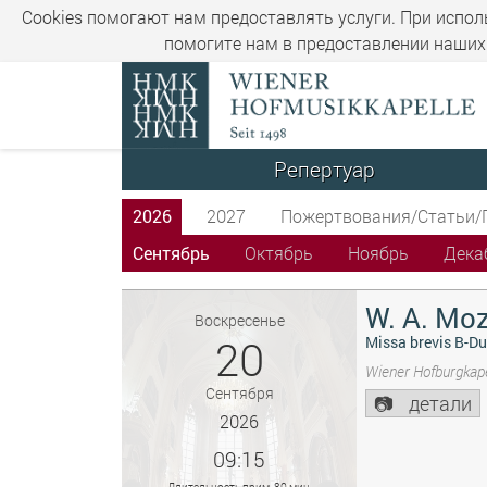
Cookies помогают нам предоставлять услуги. При испол
помогите нам в предоставлении наших 
Репертуар
2026
2027
Пожертвования/Статьи/
Сентябрь
Октябрь
Ноябрь
Дека
W. A. Moz
Воскресенье
20
Missa brevis B-Du
Wiener Hofburgkape
Сентября
детали
2026
09:15
Длительность прим. 80 мин.