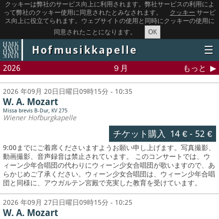
クッキーは弊社のサービス向上に利用されます。弊社サービスの利用によ
って弊社のクッキー使用に同意されたとみなされます。
クッキー
サービ
ス向上に役立てられます。ウェブサイトの使用と同時にクッキーの使用に
OK
同意されたことになります。
Hofmusikkapelle
☰
2026
９月
もっと
2026 年09月 20日日曜日09時15分 - 10:35
W. A. Mozart
Missa brevis B-Dur, KV 275
Wiener Hofburgkapelle
チケット購入
14 €
-
52 €
9:00までにご着席くださいますようお願い申し上げます。写真撮影、
動画撮影、音声録音は禁止されています。
このコンサートでは、ウ
ィーン少年合唱団の代わりにウィーン少女合唱団が歌いますので、あ
らかじめご了承ください。ウィーン少女合唱団は、ウィーン少年合唱
団と同様に、アウガルテン宮殿で充実した教育を受けています。
2026 年09月 27日日曜日09時15分 - 10:25
W. A. Mozart