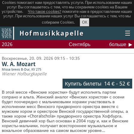
Cookies помогают нам предоставлять услуги. При использовании наших
услуг Вы соглашаетесь с тем, что мы сохраняем сookies на Вашем
устройстве.
Что такое сookies?
помогите нам в предоставлении наших
услуг. При использовании наших услуг Вы соглашаетесь с тем, что мы
OK
собираем Cookies.
Hofmusikkapelle
☰
2026
Сентябрь
больше
Воскресенье, 20. 09. 2026 09:15 - 10:35
W. A. Mozart
Missa brevis B-Dur, KV 275
Wiener Hofburgkapelle
Купить билеты
14 €
-
52 €
В этой мессе «Венские хористки» будут исполнять партии
сопрано и альта. Женский аналог «Венских хористов» с осени
будет поочередно с мальчиковыми хорами участвовать в
исполнении месс Венского придворного оркестра вместе с
мужским хором и оркестром Венской государственной оперы, а
также хором «Choralschola» придворного оркестра Хофбурга.
Венский девиччий хор был основан в 2004 году и, как и Венские
хористы-мальчики, получает всестороннее музыкальное и
вокальное образование на самом высоком уровне...