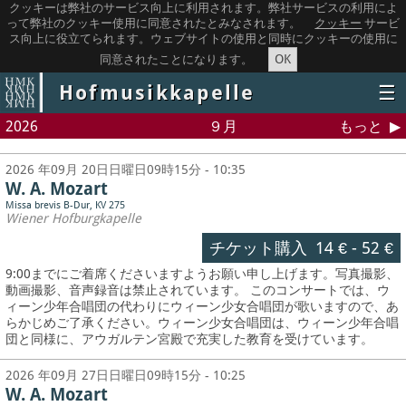
クッキーは弊社のサービス向上に利用されます。弊社サービスの利用によ
って弊社のクッキー使用に同意されたとみなされます。
クッキー
サービ
ス向上に役立てられます。ウェブサイトの使用と同時にクッキーの使用に
OK
同意されたことになります。
Hofmusikkapelle
☰
2026
９月
もっと
2026 年09月 20日日曜日09時15分 - 10:35
W. A. Mozart
Missa brevis B-Dur, KV 275
Wiener Hofburgkapelle
チケット購入
14 €
-
52 €
9:00までにご着席くださいますようお願い申し上げます。写真撮影、
動画撮影、音声録音は禁止されています。
このコンサートでは、ウ
ィーン少年合唱団の代わりにウィーン少女合唱団が歌いますので、あ
らかじめご了承ください。ウィーン少女合唱団は、ウィーン少年合唱
団と同様に、アウガルテン宮殿で充実した教育を受けています。
2026 年09月 27日日曜日09時15分 - 10:25
W. A. Mozart