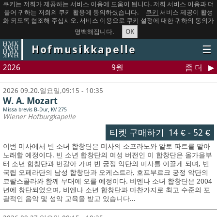
쿠키는 저희가 제공하는 서비스 이용에 도움이 됩니다. 저희 서비스 이용과 더
불어 귀하는 저희의 쿠키 활용에 동의하셨습니다.
쿠키
서비스 제공이 활성
화 되도록 협조해 주십시오. 서비스 이용으로 쿠키 설정에 대한 귀하의 동의가
OK
명백해집니다.
Hofmusikkapelle
☰
2026
9월
좀 더
2026 09.20.일요일,09:15 - 10:35
W. A. Mozart
Missa brevis B-Dur, KV 275
Wiener Hofburgkapelle
티켓 구매하기
14 €
-
52 €
이번 미사에서 빈 소녀 합창단은 미사의 소프라노와 알토 파트를 맡아
노래할 예정이다. 빈 소년 합창단의 여성 버전인 이 합창단은 올가을부
터 소년 합창단과 번갈아 가며 빈 궁정 악단의 미사를 이끌게 되며, 빈
국립 오페라단의 남성 합창단과 오케스트라, 호프부르크 궁정 악단의
코랄스콜라와 함께 무대에 오를 예정이다. 비엔나 소녀 합창단은 2004
년에 창단되었으며, 비엔나 소년 합창단과 마찬가지로 최고 수준의 포
괄적인 음악 및 성악 교육을 받고 있습니다...