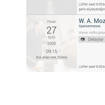
Lütfen saat 9:00’a
şarkı söyleyeceğin
W. A. Moz
Pazar
27
Spatzenmesse
Wiener Hofburgkape
Eylül
Detaylar
2026
09:15
Süre: yaklaşık olarak. 70 dakika
Lütfen saat 9:00’a