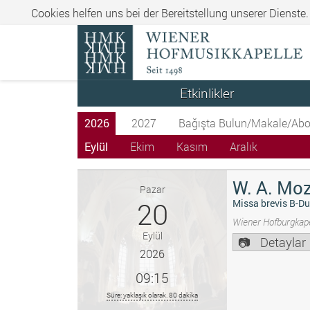
Cookies helfen uns bei der Bereitstellung unserer Dienste
Etkinlikler
2026
2027
Bağışta Bulun/Makale/Abo
Eylül
Ekim
Kasım
Aralık
W. A. Moz
Pazar
20
Missa brevis B-Du
Wiener Hofburgkape
Eylül
Detaylar
2026
09:15
Süre: yaklaşık olarak. 80 dakika