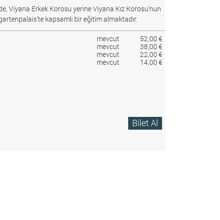
e, Viyana Erkek Korosu yerine Viyana Kız Korosu’nun
gartenpalais’te kapsamlı bir eğitim almaktadır.
mevcut
52,00 €
mevcut
38,00 €
mevcut
22,00 €
mevcut
14,00 €
Bilet Al