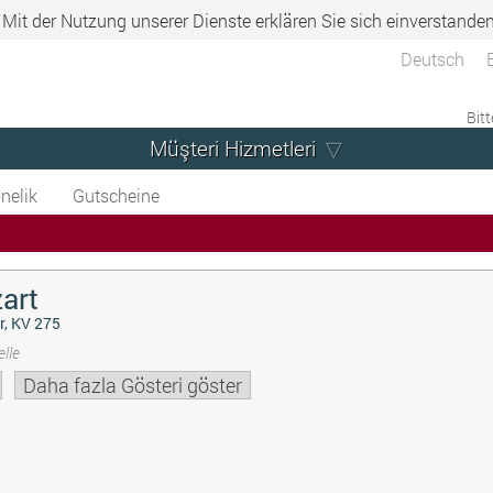
. Mit der Nutzung unserer Dienste erklären Sie sich einverstande
Deutsch
Bitt
Müşteri Hizmetleri
nelik
Gutscheine
art
r, KV 275
lle
Daha fazla Gösteri göster