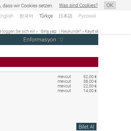
OK
n, dass wir Cookies setzen.
Was sind Cookies?
English
한국어
Türkçe
日本語
Русский
e loggen Sie sich ein »
Giriş yap
| Neukunde? »
Kayıt ol
Enformasyon
mevcut
52,00 €
mevcut
38,00 €
mevcut
22,00 €
mevcut
14,00 €
Bilet Al