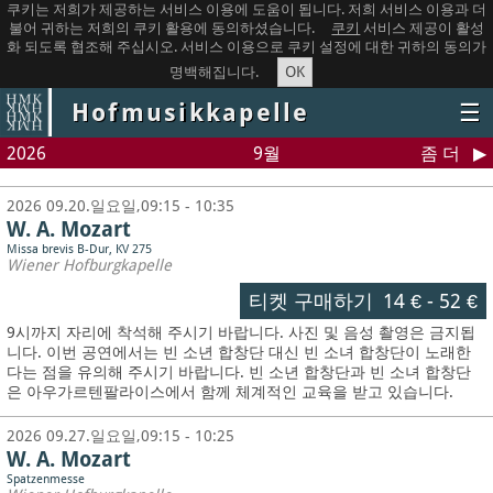
쿠키는 저희가 제공하는 서비스 이용에 도움이 됩니다. 저희 서비스 이용과 더
불어 귀하는 저희의 쿠키 활용에 동의하셨습니다.
쿠키
서비스 제공이 활성
화 되도록 협조해 주십시오. 서비스 이용으로 쿠키 설정에 대한 귀하의 동의가
OK
명백해집니다.
Hofmusikkapelle
☰
2026
9월
좀 더
2026 09.20.일요일,09:15 - 10:35
W. A. Mozart
Missa brevis B-Dur, KV 275
Wiener Hofburgkapelle
티켓 구매하기
14 €
-
52 €
9시까지 자리에 착석해 주시기 바랍니다. 사진 및 음성 촬영은 금지됩
니다.
이번 공연에서는 빈 소년 합창단 대신 빈 소녀 합창단이 노래한
다는 점을 유의해 주시기 바랍니다. 빈 소년 합창단과 빈 소녀 합창단
은 아우가르텐팔라이스에서 함께 체계적인 교육을 받고 있습니다.
2026 09.27.일요일,09:15 - 10:25
W. A. Mozart
Spatzenmesse