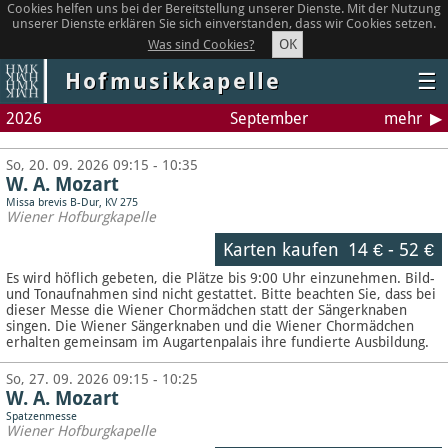
Cookies helfen uns bei der Bereitstellung unserer Dienste. Mit der Nutzung
unserer Dienste erklären Sie sich einverstanden, dass wir Cookies setzen.
OK
Was sind Cookies?
Hofmusikkapelle
☰
2026
September
mehr
So, 20. 09. 2026 09:15 - 10:35
W. A. Mozart
Missa brevis B-Dur, KV 275
Wiener Hofburgkapelle
Karten kaufen
14 €
-
52 €
Es wird höflich gebeten, die Plätze bis 9:00 Uhr einzunehmen. Bild-
und Tonaufnahmen sind nicht gestattet.
Bitte beachten Sie, dass bei
dieser Messe die Wiener Chormädchen statt der Sängerknaben
singen. Die Wiener Sängerknaben und die Wiener Chormädchen
erhalten gemeinsam im Augartenpalais ihre fundierte Ausbildung.
So, 27. 09. 2026 09:15 - 10:25
W. A. Mozart
Spatzenmesse
Wiener Hofburgkapelle