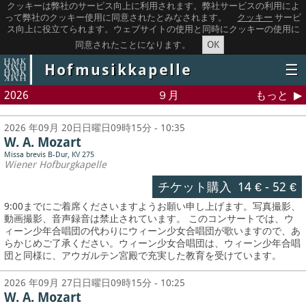
クッキーは弊社のサービス向上に利用されます。弊社サービスの利用によ
って弊社のクッキー使用に同意されたとみなされます。
クッキー
サービ
ス向上に役立てられます。ウェブサイトの使用と同時にクッキーの使用に
OK
同意されたことになります。
Hofmusikkapelle
☰
2026
９月
もっと
2026 年09月 20日日曜日09時15分 - 10:35
W. A. Mozart
Missa brevis B-Dur, KV 275
Wiener Hofburgkapelle
チケット購入
14 €
-
52 €
9:00までにご着席くださいますようお願い申し上げます。写真撮影、
動画撮影、音声録音は禁止されています。
このコンサートでは、ウ
ィーン少年合唱団の代わりにウィーン少女合唱団が歌いますので、あ
らかじめご了承ください。ウィーン少女合唱団は、ウィーン少年合唱
団と同様に、アウガルテン宮殿で充実した教育を受けています。
2026 年09月 27日日曜日09時15分 - 10:25
W. A. Mozart