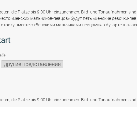
beten, die Plätze bis 9:00 Uhr einzunehmen. Bild- und Tonaufnahmen sind 
место «Венских мальчиков-певцов» будут петь «Венские девочки-пев
отовку вместе с «Венскими мальчиками-певцами» в Аугартенпаласе
art
lle
другие представления
beten, die Plätze bis 9:00 Uhr einzunehmen. Bild- und Tonaufnahmen sind 