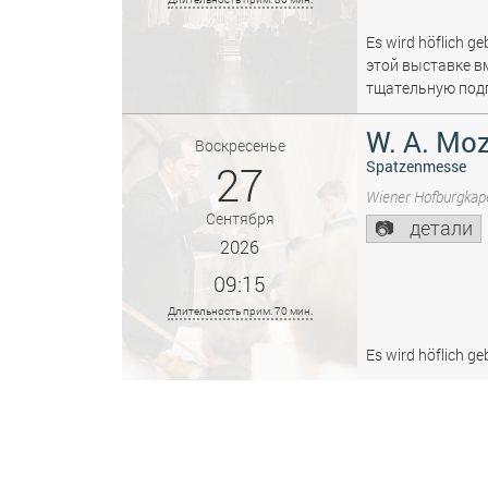
Es wird höflich ge
этой выставке в
тщательную подг
W. A. Moz
Воскресенье
27
Spatzenmesse
Wiener Hofburgkape
Сентября
детали
2026
09:15
Длительность прим. 70 мин.
Es wird höflich ge