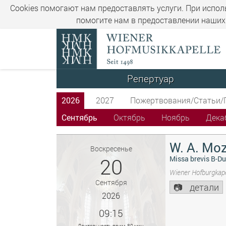
Cookies помогают нам предоставлять услуги. При испол
помогите нам в предоставлении наших 
Репертуар
2026
2027
Пожертвования/Статьи/
Сентябрь
Октябрь
Ноябрь
Дека
W. A. Moz
Воскресенье
20
Missa brevis B-Du
Wiener Hofburgkape
Сентября
детали
2026
09:15
Длительность прим. 80 мин.