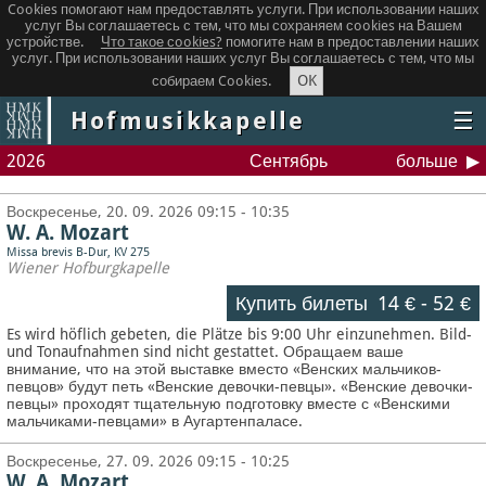
Cookies помогают нам предоставлять услуги. При использовании наших
услуг Вы соглашаетесь с тем, что мы сохраняем сookies на Вашем
устройстве.
Что такое сookies?
помогите нам в предоставлении наших
услуг. При использовании наших услуг Вы соглашаетесь с тем, что мы
OK
собираем Cookies.
Hofmusikkapelle
☰
2026
Сентябрь
больше
Воскресенье, 20. 09. 2026 09:15 - 10:35
W. A. Mozart
Missa brevis B-Dur, KV 275
Wiener Hofburgkapelle
Купить билеты
14 €
-
52 €
Es wird höflich gebeten, die Plätze bis 9:00 Uhr einzunehmen. Bild-
und Tonaufnahmen sind nicht gestattet.
Обращаем ваше
внимание, что на этой выставке вместо «Венских мальчиков-
певцов» будут петь «Венские девочки-певцы». «Венские девочки-
певцы» проходят тщательную подготовку вместе с «Венскими
мальчиками-певцами» в Аугартенпаласе.
Воскресенье, 27. 09. 2026 09:15 - 10:25
W. A. Mozart