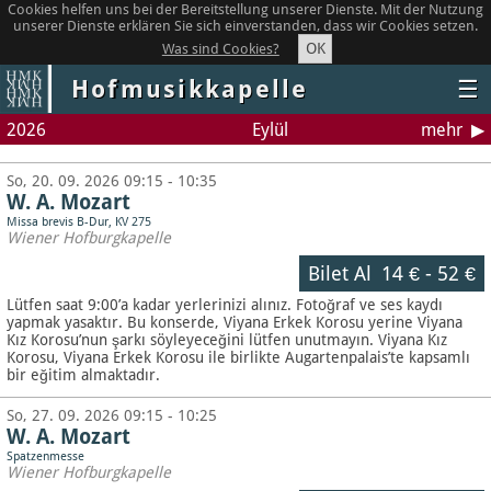
Cookies helfen uns bei der Bereitstellung unserer Dienste. Mit der Nutzung
unserer Dienste erklären Sie sich einverstanden, dass wir Cookies setzen.
OK
Was sind Cookies?
Hofmusikkapelle
☰
2026
Eylül
mehr
So, 20. 09. 2026 09:15 - 10:35
W. A. Mozart
Missa brevis B-Dur, KV 275
Wiener Hofburgkapelle
Bilet Al
14 €
-
52 €
Lütfen saat 9:00’a kadar yerlerinizi alınız. Fotoğraf ve ses kaydı
yapmak yasaktır.
Bu konserde, Viyana Erkek Korosu yerine Viyana
Kız Korosu’nun şarkı söyleyeceğini lütfen unutmayın. Viyana Kız
Korosu, Viyana Erkek Korosu ile birlikte Augartenpalais’te kapsamlı
bir eğitim almaktadır.
So, 27. 09. 2026 09:15 - 10:25
W. A. Mozart
Spatzenmesse
Wiener Hofburgkapelle