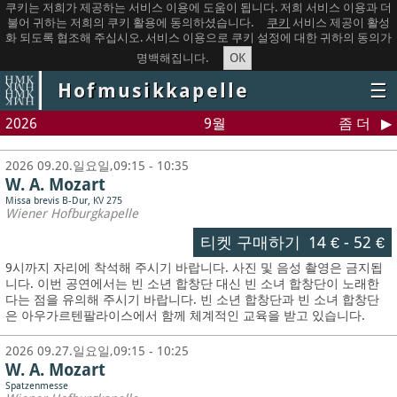
쿠키는 저희가 제공하는 서비스 이용에 도움이 됩니다. 저희 서비스 이용과 더
불어 귀하는 저희의 쿠키 활용에 동의하셨습니다.
쿠키
서비스 제공이 활성
화 되도록 협조해 주십시오. 서비스 이용으로 쿠키 설정에 대한 귀하의 동의가
OK
명백해집니다.
Hofmusikkapelle
☰
2026
9월
좀 더
2026 09.20.일요일,09:15 - 10:35
W. A. Mozart
Missa brevis B-Dur, KV 275
Wiener Hofburgkapelle
티켓 구매하기
14 €
-
52 €
9시까지 자리에 착석해 주시기 바랍니다. 사진 및 음성 촬영은 금지됩
니다.
이번 공연에서는 빈 소년 합창단 대신 빈 소녀 합창단이 노래한
다는 점을 유의해 주시기 바랍니다. 빈 소년 합창단과 빈 소녀 합창단
은 아우가르텐팔라이스에서 함께 체계적인 교육을 받고 있습니다.
2026 09.27.일요일,09:15 - 10:25
W. A. Mozart
Spatzenmesse