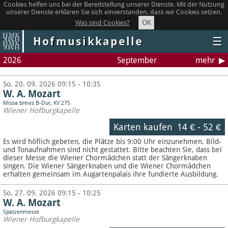
Cookies helfen uns bei der Bereitstellung unserer Dienste. Mit der Nutzung
unserer Dienste erklären Sie sich einverstanden, dass wir Cookies setzen.
OK
Was sind Cookies?
Hofmusikkapelle
☰
2026
September
mehr
So, 20. 09. 2026 09:15 - 10:35
W. A. Mozart
Missa brevis B-Dur, KV 275
Wiener Hofburgkapelle
Karten kaufen
14 €
-
52 €
Es wird höflich gebeten, die Plätze bis 9:00 Uhr einzunehmen. Bild-
und Tonaufnahmen sind nicht gestattet.
Bitte beachten Sie, dass bei
dieser Messe die Wiener Chormädchen statt der Sängerknaben
singen. Die Wiener Sängerknaben und die Wiener Chormädchen
erhalten gemeinsam im Augartenpalais ihre fundierte Ausbildung.
So, 27. 09. 2026 09:15 - 10:25
W. A. Mozart
Spatzenmesse
Wiener Hofburgkapelle