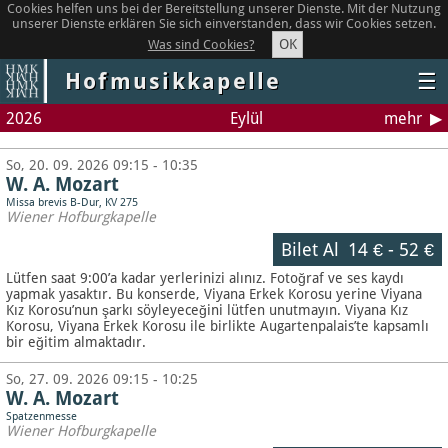
Cookies helfen uns bei der Bereitstellung unserer Dienste. Mit der Nutzung
unserer Dienste erklären Sie sich einverstanden, dass wir Cookies setzen.
OK
Was sind Cookies?
Hofmusikkapelle
☰
2026
Eylül
mehr
So, 20. 09. 2026 09:15 - 10:35
W. A. Mozart
Missa brevis B-Dur, KV 275
Wiener Hofburgkapelle
Bilet Al
14 €
-
52 €
Lütfen saat 9:00’a kadar yerlerinizi alınız. Fotoğraf ve ses kaydı
yapmak yasaktır.
Bu konserde, Viyana Erkek Korosu yerine Viyana
Kız Korosu’nun şarkı söyleyeceğini lütfen unutmayın. Viyana Kız
Korosu, Viyana Erkek Korosu ile birlikte Augartenpalais’te kapsamlı
bir eğitim almaktadır.
So, 27. 09. 2026 09:15 - 10:25
W. A. Mozart
Spatzenmesse
Wiener Hofburgkapelle