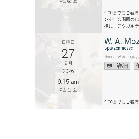
公演: 80 分
9:00までにご
ン少年合唱団の代
様に、アウガルテ
W. A. Moz
日曜日
27
Spatzenmesse
Wiener Hofburgkape
９月
詳細
2026
9:15 am
公演: 70 分
9:00までにご