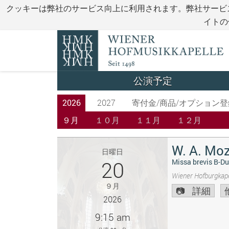
クッキーは弊社のサービス向上に利用されます。弊社サービ
イトの
公演予定
2026
2027
寄付金/商品/オプション登
９月
１０月
１１月
１２月
W. A. Moz
日曜日
20
Missa brevis B-Du
Wiener Hofburgkape
９月
詳細
2026
9:15 am