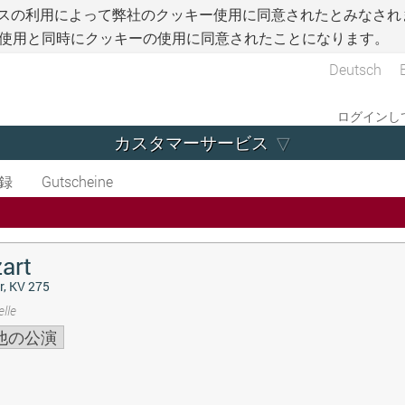
スの利用によって弊社のクッキー使用に同意されたとみなされ
使用と同時にクッキーの使用に同意されたことになります。
Deutsch
ログインして
カスタマーサービス
録
Gutscheine
art
r, KV 275
lle
他の公演