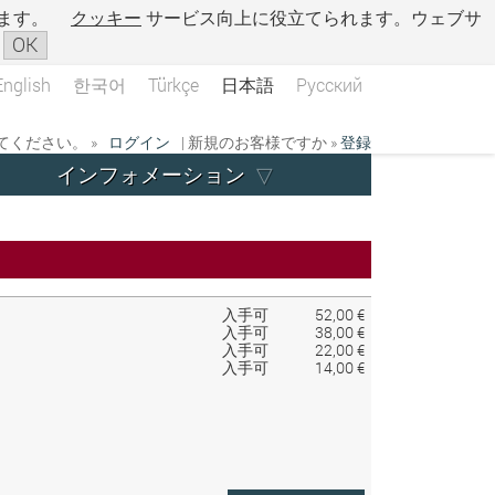
ます。
クッキー
サービス向上に役立てられます。ウェブサ
OK
English
한국어
Türkçe
日本語
Русский
ください。 »
ログイン
| 新規のお客様ですか »
登録
インフォメーション
入手可
52,00 €
入手可
38,00 €
入手可
22,00 €
入手可
14,00 €