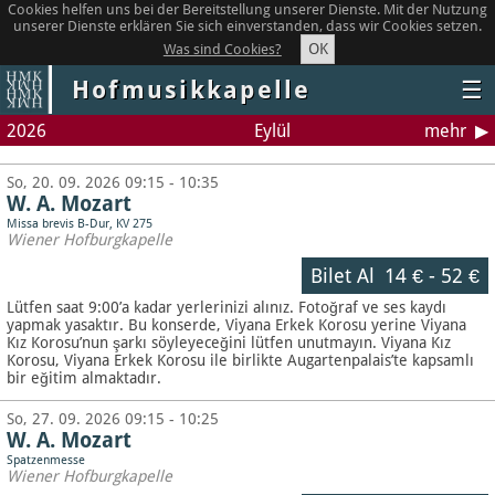
Cookies helfen uns bei der Bereitstellung unserer Dienste. Mit der Nutzung
unserer Dienste erklären Sie sich einverstanden, dass wir Cookies setzen.
OK
Was sind Cookies?
Hofmusikkapelle
☰
2026
Eylül
mehr
So, 20. 09. 2026 09:15 - 10:35
W. A. Mozart
Missa brevis B-Dur, KV 275
Wiener Hofburgkapelle
Bilet Al
14 €
-
52 €
Lütfen saat 9:00’a kadar yerlerinizi alınız. Fotoğraf ve ses kaydı
yapmak yasaktır.
Bu konserde, Viyana Erkek Korosu yerine Viyana
Kız Korosu’nun şarkı söyleyeceğini lütfen unutmayın. Viyana Kız
Korosu, Viyana Erkek Korosu ile birlikte Augartenpalais’te kapsamlı
bir eğitim almaktadır.
So, 27. 09. 2026 09:15 - 10:25
W. A. Mozart
Spatzenmesse
Wiener Hofburgkapelle