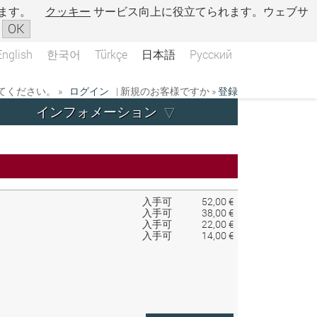
ます。
クッキー
サービス向上に役立てられます。ウェブサ
OK
English
한국어
Türkçe
日本語
Русский
ください。 »
ログイン
| 新規のお客様ですか »
登録
インフォメーション
入手可
52,00 €
入手可
38,00 €
入手可
22,00 €
入手可
14,00 €