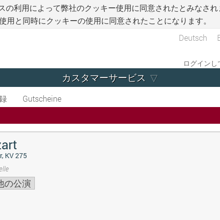
スの利用によって弊社のクッキー使用に同意されたとみなされ
使用と同時にクッキーの使用に同意されたことになります。
Deutsch
ログインして
カスタマーサービス
録
Gutscheine
art
r, KV 275
lle
他の公演