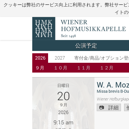
クッキーは弊社のサービス向上に利用されます。弊社サービ
イトの
公演予定
2026
2027
寄付金/商品/オプション登
９月
１０月
１１月
１２月
W. A. Moz
日曜日
20
Missa brevis B-Du
Wiener Hofburgkape
９月
詳細
2026
9:15 am