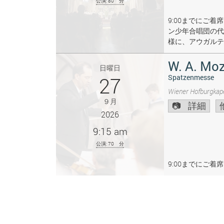
公演: 80 分
9:00までにご
ン少年合唱団の代
様に、アウガルテ
W. A. Moz
日曜日
27
Spatzenmesse
Wiener Hofburgkape
９月
詳細
2026
9:15 am
公演: 70 分
9:00までにご