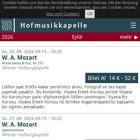
Cookies helfen uns bei der Bereitstellung unserer Dienste. Mit der Nutzung
unserer Dienste erklären Sie sich einverstanden, dass wir Cookies setzen.
OK
Was sind Cookies?
Hofmusikkapelle
☰
2026
Eylül
mehr
So, 20. 09. 2026 09:15 - 10:35
W. A. Mozart
Missa brevis B-Dur, KV 275
Wiener Hofburgkapelle
Bilet Al
14 €
-
52 €
Lütfen saat 9:00’a kadar yerlerinizi alınız. Fotoğraf ve ses kaydı
yapmak yasaktır.
Bu konserde, Viyana Erkek Korosu yerine Viyana
Kız Korosu’nun şarkı söyleyeceğini lütfen unutmayın. Viyana Kız
Korosu, Viyana Erkek Korosu ile birlikte Augartenpalais’te kapsamlı
bir eğitim almaktadır.
So, 27. 09. 2026 09:15 - 10:25
W. A. Mozart
Spatzenmesse
Wiener Hofburgkapelle