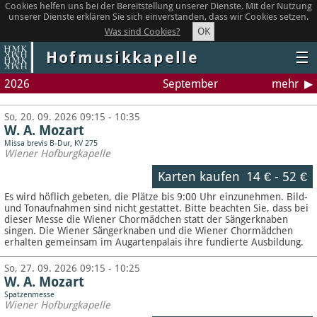
Cookies helfen uns bei der Bereitstellung unserer Dienste. Mit der Nutzung
unserer Dienste erklären Sie sich einverstanden, dass wir Cookies setzen.
OK
Was sind Cookies?
Hofmusikkapelle
☰
2026
September
mehr
So, 20. 09. 2026 09:15 - 10:35
W. A. Mozart
Missa brevis B-Dur, KV 275
Wiener Hofburgkapelle
Karten kaufen
14 €
-
52 €
Es wird höflich gebeten, die Plätze bis 9:00 Uhr einzunehmen. Bild-
und Tonaufnahmen sind nicht gestattet.
Bitte beachten Sie, dass bei
dieser Messe die Wiener Chormädchen statt der Sängerknaben
singen. Die Wiener Sängerknaben und die Wiener Chormädchen
erhalten gemeinsam im Augartenpalais ihre fundierte Ausbildung.
So, 27. 09. 2026 09:15 - 10:25
W. A. Mozart
Spatzenmesse
Wiener Hofburgkapelle