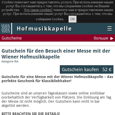
Cookies помогают нам предоставлять услуги. При использовании наших
услуг Вы соглашаетесь с тем, что мы сохраняем сookies на Вашем
устройстве.
Что такое сookies?
помогите нам в предоставлении наших
услуг. При использовании наших услуг Вы соглашаетесь с тем, что мы
OK
собираем Cookies.
Hofmusikkapelle
☰
Gutscheine
больше
Gutschein für den Besuch einer Messe mit der
Wiener Hofmusikkapelle
Kategorie Rot
Gutschein kaufen
52 €
Gutschein für eine Messe mit der Wiener Hofmusikkapelle – das
perfekte Geschenk für Klassikliebhaber!
Gutscheine sind an unseren Tageskassen sowie online einlösbar
(vorbehaltlich der Verfügbarkeit von Plätzen). Die Einlösung am Tag
der Messe ist nicht möglich. Der Gutschein kann nicht in bar
abgelöst werden.
BITTE BEACHTEN SIE DIE DETAILS!