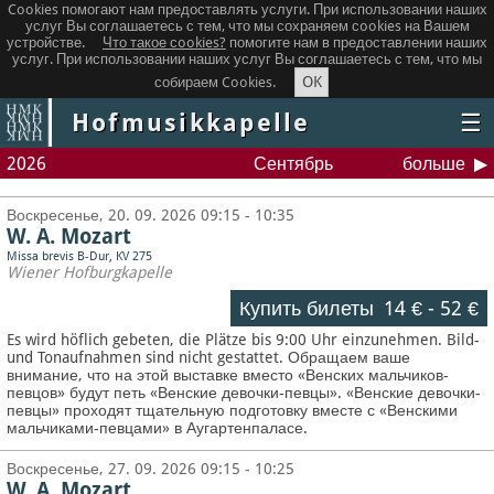
Cookies помогают нам предоставлять услуги. При использовании наших
услуг Вы соглашаетесь с тем, что мы сохраняем сookies на Вашем
устройстве.
Что такое сookies?
помогите нам в предоставлении наших
услуг. При использовании наших услуг Вы соглашаетесь с тем, что мы
OK
собираем Cookies.
Hofmusikkapelle
☰
2026
Сентябрь
больше
Воскресенье, 20. 09. 2026 09:15 - 10:35
W. A. Mozart
Missa brevis B-Dur, KV 275
Wiener Hofburgkapelle
Купить билеты
14 €
-
52 €
Es wird höflich gebeten, die Plätze bis 9:00 Uhr einzunehmen. Bild-
und Tonaufnahmen sind nicht gestattet.
Обращаем ваше
внимание, что на этой выставке вместо «Венских мальчиков-
певцов» будут петь «Венские девочки-певцы». «Венские девочки-
певцы» проходят тщательную подготовку вместе с «Венскими
мальчиками-певцами» в Аугартенпаласе.
Воскресенье, 27. 09. 2026 09:15 - 10:25
W. A. Mozart