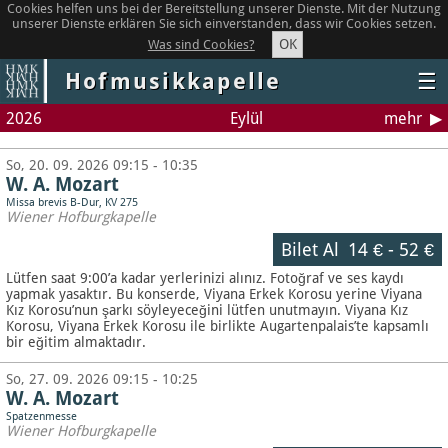
Cookies helfen uns bei der Bereitstellung unserer Dienste. Mit der Nutzung
unserer Dienste erklären Sie sich einverstanden, dass wir Cookies setzen.
OK
Was sind Cookies?
Hofmusikkapelle
☰
2026
Eylül
mehr
So, 20. 09. 2026 09:15 - 10:35
W. A. Mozart
Missa brevis B-Dur, KV 275
Wiener Hofburgkapelle
Bilet Al
14 €
-
52 €
Lütfen saat 9:00’a kadar yerlerinizi alınız. Fotoğraf ve ses kaydı
yapmak yasaktır.
Bu konserde, Viyana Erkek Korosu yerine Viyana
Kız Korosu’nun şarkı söyleyeceğini lütfen unutmayın. Viyana Kız
Korosu, Viyana Erkek Korosu ile birlikte Augartenpalais’te kapsamlı
bir eğitim almaktadır.
So, 27. 09. 2026 09:15 - 10:25
W. A. Mozart
Spatzenmesse
Wiener Hofburgkapelle