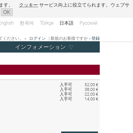
ます。
クッキー
サービス向上に役立てられます。ウェブサ
OK
English
한국어
Türkçe
日本語
Русский
ください。 »
ログイン
| 新規のお客様ですか »
登録
インフォメーション
入手可
52,00 €
入手可
38,00 €
入手可
22,00 €
入手可
14,00 €