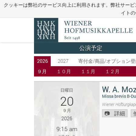
クッキーは弊社のサービス向上に利用されます。弊社サービ
イトの
公演予定
2026
2027
寄付金/商品/オプション登
９月
１０月
１１月
１２月
W. A. Moz
日曜日
20
Missa brevis B-Du
Wiener Hofburgkape
９月
詳細
2026
9:15 am