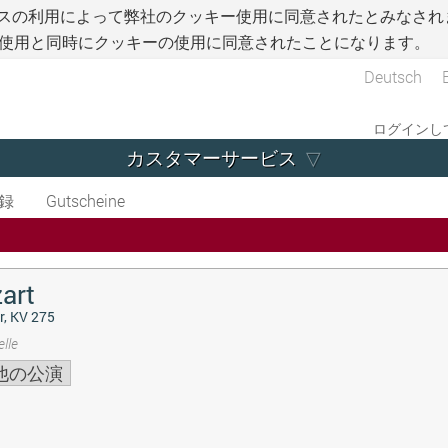
スの利用によって弊社のクッキー使用に同意されたとみなされ
使用と同時にクッキーの使用に同意されたことになります。
Deutsch
ログインして
カスタマーサービス
録
Gutscheine
art
r, KV 275
lle
他の公演