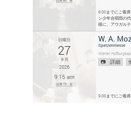
公演: 80 分
9:00までにご
ン少年合唱団の代
様に、アウガルテ
W. A. Moz
日曜日
27
Spatzenmesse
Wiener Hofburgkape
９月
詳細
2026
9:15 am
公演: 70 分
9:00までにご