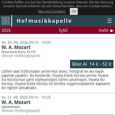
Cookies helfen uns bei der Bereitstellung unserer Dienste. Mit der Nutzung
unserer Dienste erklären Sie sich einverstanden, dass wir Cookies setzen.
OK
Was sind Cookies?
Hofmusikkapelle
☰
2026
Eylül
mehr
So, 20. 09. 2026 09:15 - 10:35
W. A. Mozart
Missa brevis B-Dur, KV 275
Wiener Hofburgkapelle
Bilet Al
14 €
-
52 €
Lütfen saat 9:00’a kadar yerlerinizi alınız. Fotoğraf ve ses kaydı
yapmak yasaktır.
Bu konserde, Viyana Erkek Korosu yerine Viyana
Kız Korosu’nun şarkı söyleyeceğini lütfen unutmayın. Viyana Kız
Korosu, Viyana Erkek Korosu ile birlikte Augartenpalais’te kapsamlı
bir eğitim almaktadır.
So, 27. 09. 2026 09:15 - 10:25
W. A. Mozart
Spatzenmesse
Wiener Hofburgkapelle