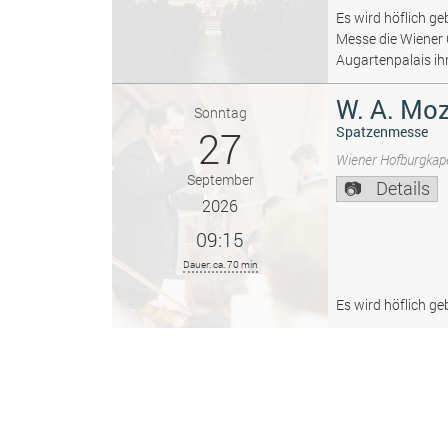
Es wird höflich ge
Messe die Wiener
Augartenpalais ih
W. A. Moz
Sonntag
27
Spatzenmesse
Wiener Hofburgkape
September
Details
2026
09:15
Dauer: ca. 70 min
Es wird höflich ge