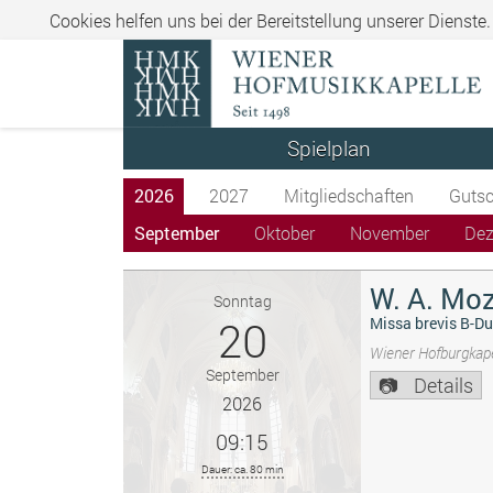
Cookies helfen uns bei der Bereitstellung unserer Dienste
Spielplan
2026
2027
Mitgliedschaften
Gutsc
September
Oktober
November
De
W. A. Moz
Sonntag
20
Missa brevis B-Du
Wiener Hofburgkape
September
Details
2026
09:15
Dauer: ca. 80 min