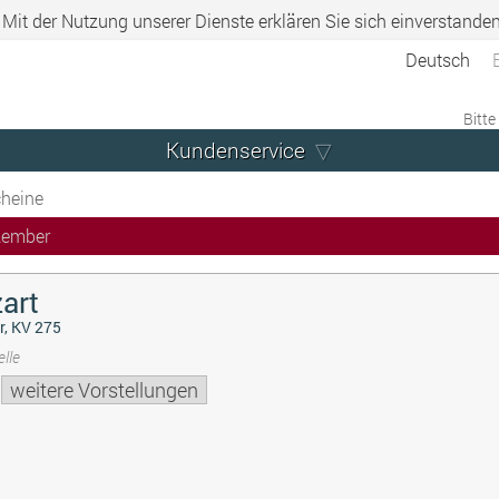
. Mit der Nutzung unserer Dienste erklären Sie sich einverstande
Deutsch
Bitte
Kundenservice
heine
zember
art
r, KV 275
lle
weitere Vorstellungen