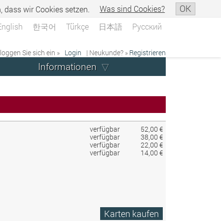
OK
n, dass wir Cookies setzen.
Was sind Cookies?
English
한국어
Türkçe
日本語
Русский
 loggen Sie sich ein »
Login
| Neukunde? »
Registrieren
Informationen
verfügbar
52,00 €
verfügbar
38,00 €
verfügbar
22,00 €
verfügbar
14,00 €
Karten kaufen