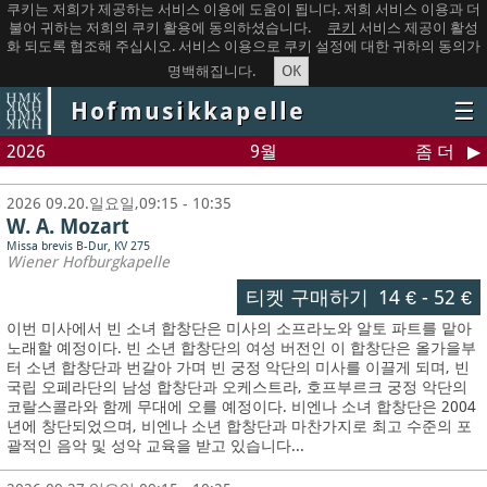
쿠키는 저희가 제공하는 서비스 이용에 도움이 됩니다. 저희 서비스 이용과 더
불어 귀하는 저희의 쿠키 활용에 동의하셨습니다.
쿠키
서비스 제공이 활성
화 되도록 협조해 주십시오. 서비스 이용으로 쿠키 설정에 대한 귀하의 동의가
OK
명백해집니다.
Hofmusikkapelle
☰
2026
9월
좀 더
2026 09.20.일요일,09:15 - 10:35
W. A. Mozart
Missa brevis B-Dur, KV 275
Wiener Hofburgkapelle
티켓 구매하기
14 €
-
52 €
이번 미사에서 빈 소녀 합창단은 미사의 소프라노와 알토 파트를 맡아
노래할 예정이다. 빈 소년 합창단의 여성 버전인 이 합창단은 올가을부
터 소년 합창단과 번갈아 가며 빈 궁정 악단의 미사를 이끌게 되며, 빈
국립 오페라단의 남성 합창단과 오케스트라, 호프부르크 궁정 악단의
코랄스콜라와 함께 무대에 오를 예정이다. 비엔나 소녀 합창단은 2004
년에 창단되었으며, 비엔나 소년 합창단과 마찬가지로 최고 수준의 포
괄적인 음악 및 성악 교육을 받고 있습니다...