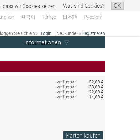
OK
n, dass wir Cookies setzen.
Was sind Cookies?
English
한국어
Türkçe
日本語
Русский
 loggen Sie sich ein »
Login
| Neukunde? »
Registrieren
Informationen
verfügbar
52,00 €
verfügbar
38,00 €
verfügbar
22,00 €
verfügbar
14,00 €
Karten kaufen