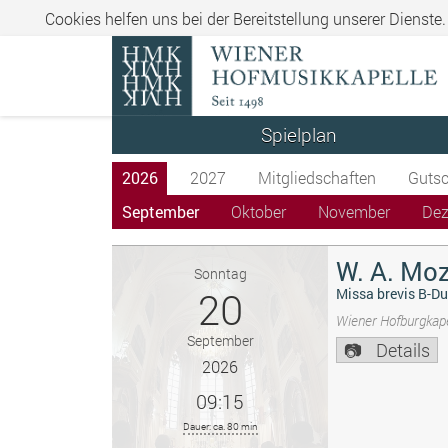
Cookies helfen uns bei der Bereitstellung unserer Dienste
Spielplan
2026
2027
Mitgliedschaften
Gutsc
September
Oktober
November
De
W. A. Moz
Sonntag
20
Missa brevis B-Du
Wiener Hofburgkape
September
Details
2026
09:15
Dauer: ca. 80 min