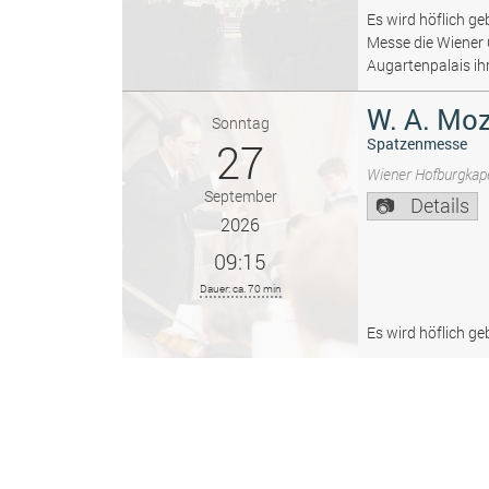
Es wird höflich ge
Messe die Wiener
Augartenpalais ih
W. A. Moz
Sonntag
27
Spatzenmesse
Wiener Hofburgkape
September
Details
2026
09:15
Dauer: ca. 70 min
Es wird höflich ge