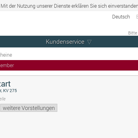
. Mit der Nutzung unserer Dienste erklären Sie sich einverstande
Deutsch
Bitte
Kundenservice
heine
zember
art
r, KV 275
lle
weitere Vorstellungen