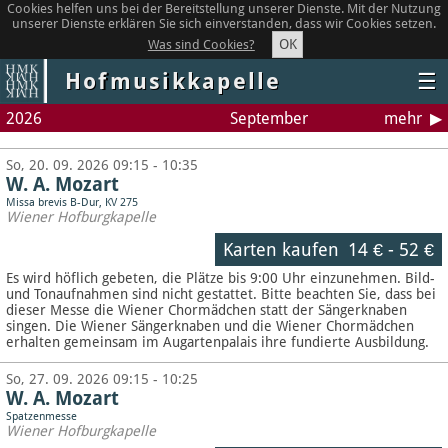
Cookies helfen uns bei der Bereitstellung unserer Dienste. Mit der Nutzung
unserer Dienste erklären Sie sich einverstanden, dass wir Cookies setzen.
OK
Was sind Cookies?
Hofmusikkapelle
☰
2026
September
mehr
So, 20. 09. 2026 09:15 - 10:35
W. A. Mozart
Missa brevis B-Dur, KV 275
Wiener Hofburgkapelle
Karten kaufen
14 €
-
52 €
Es wird höflich gebeten, die Plätze bis 9:00 Uhr einzunehmen. Bild-
und Tonaufnahmen sind nicht gestattet.
Bitte beachten Sie, dass bei
dieser Messe die Wiener Chormädchen statt der Sängerknaben
singen. Die Wiener Sängerknaben und die Wiener Chormädchen
erhalten gemeinsam im Augartenpalais ihre fundierte Ausbildung.
So, 27. 09. 2026 09:15 - 10:25
W. A. Mozart
Spatzenmesse
Wiener Hofburgkapelle