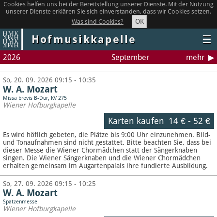
Cookies helfen uns bei der Bereitstellung unserer Dienste. Mit der Nutzung
unserer Dienste erklären Sie sich einverstanden, dass wir Cookies setzen.
OK
Was sind Cookies?
Hofmusikkapelle
☰
2026
September
mehr
So, 20. 09. 2026 09:15 - 10:35
W. A. Mozart
Missa brevis B-Dur, KV 275
Wiener Hofburgkapelle
Karten kaufen
14 €
-
52 €
Es wird höflich gebeten, die Plätze bis 9:00 Uhr einzunehmen. Bild-
und Tonaufnahmen sind nicht gestattet.
Bitte beachten Sie, dass bei
dieser Messe die Wiener Chormädchen statt der Sängerknaben
singen. Die Wiener Sängerknaben und die Wiener Chormädchen
erhalten gemeinsam im Augartenpalais ihre fundierte Ausbildung.
So, 27. 09. 2026 09:15 - 10:25
W. A. Mozart
Spatzenmesse
Wiener Hofburgkapelle