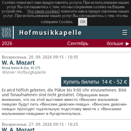
Cookies помогают нам предоставлять услуги. При использовании наших
услуг Вы соглашаетесь с тем, что мы сохраняем сookies на Вашем
устройстве.
Что такое сookies?
помогите нам в предоставлении наших
услуг. При использовании наших услуг Вы соглашаетесь с тем, что мы
OK
собираем Cookies.
Hofmusikkapelle
☰
2026
Сентябрь
больше
Воскресенье, 20. 09. 2026 09:15 - 10:35
W. A. Mozart
Missa brevis B-Dur, KV 275
Wiener Hofburgkapelle
Купить билеты
14 €
-
52 €
Es wird höflich gebeten, die Plätze bis 9:00 Uhr einzunehmen. Bild-
und Tonaufnahmen sind nicht gestattet.
Обращаем ваше
внимание, что на этой выставке вместо «Венских мальчиков-
певцов» будут петь «Венские девочки-певцы». «Венские девочки-
певцы» проходят тщательную подготовку вместе с «Венскими
мальчиками-певцами» в Аугартенпаласе.
Воскресенье, 27. 09. 2026 09:15 - 10:25
W. A. Mozart