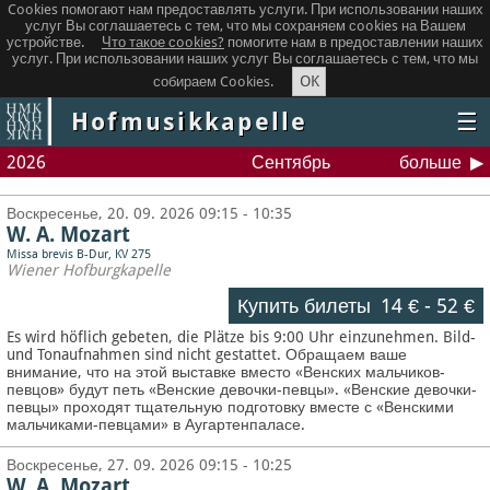
Cookies помогают нам предоставлять услуги. При использовании наших
услуг Вы соглашаетесь с тем, что мы сохраняем сookies на Вашем
устройстве.
Что такое сookies?
помогите нам в предоставлении наших
услуг. При использовании наших услуг Вы соглашаетесь с тем, что мы
OK
собираем Cookies.
Hofmusikkapelle
☰
2026
Сентябрь
больше
Воскресенье, 20. 09. 2026 09:15 - 10:35
W. A. Mozart
Missa brevis B-Dur, KV 275
Wiener Hofburgkapelle
Купить билеты
14 €
-
52 €
Es wird höflich gebeten, die Plätze bis 9:00 Uhr einzunehmen. Bild-
und Tonaufnahmen sind nicht gestattet.
Обращаем ваше
внимание, что на этой выставке вместо «Венских мальчиков-
певцов» будут петь «Венские девочки-певцы». «Венские девочки-
певцы» проходят тщательную подготовку вместе с «Венскими
мальчиками-певцами» в Аугартенпаласе.
Воскресенье, 27. 09. 2026 09:15 - 10:25
W. A. Mozart