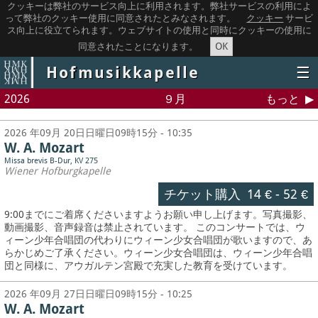
クッキーは弊社のサービス向上に利用されます。弊社サービスの利用によ
って弊社のクッキー使用に同意されたとみなされます。
クッキー
サービ
ス向上に役立てられます。ウェブサイトの使用と同時にクッキーの使用に
OK
同意されたことになります。
Hofmusikkapelle
☰
2026
９月
もっと
2026 年09月 20日日曜日09時15分 - 10:35
W. A. Mozart
Missa brevis B-Dur, KV 275
Wiener Hofburgkapelle
チケット購入
14 €
-
52 €
9:00までにご着席くださいますようお願い申し上げます。写真撮影、
動画撮影、音声録音は禁止されています。
このコンサートでは、ウ
ィーン少年合唱団の代わりにウィーン少女合唱団が歌いますので、あ
らかじめご了承ください。ウィーン少女合唱団は、ウィーン少年合唱
団と同様に、アウガルテン宮殿で充実した教育を受けています。
2026 年09月 27日日曜日09時15分 - 10:25
W. A. Mozart