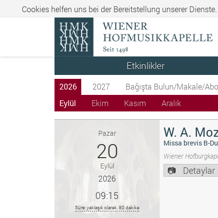
Cookies helfen uns bei der Bereitstellung unserer Dienste
Etkinlikler
2026
2027
Bağışta Bulun/Makale/Abo
Eylül
Ekim
Kasım
Aralık
W. A. Moz
Pazar
20
Missa brevis B-Du
Wiener Hofburgkape
Eylül
Detaylar
2026
09:15
Süre: yaklaşık olarak. 80 dakika