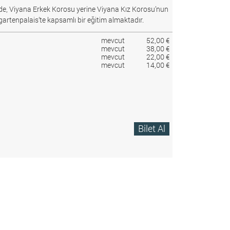
e, Viyana Erkek Korosu yerine Viyana Kız Korosu’nun
gartenpalais’te kapsamlı bir eğitim almaktadır.
mevcut
52,00 €
mevcut
38,00 €
mevcut
22,00 €
mevcut
14,00 €
Bilet Al