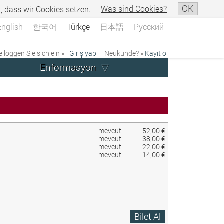
OK
n, dass wir Cookies setzen.
Was sind Cookies?
English
한국어
Türkçe
日本語
Русский
e loggen Sie sich ein »
Giriş yap
| Neukunde? »
Kayıt ol
Enformasyon
mevcut
52,00 €
mevcut
38,00 €
mevcut
22,00 €
mevcut
14,00 €
Bilet Al