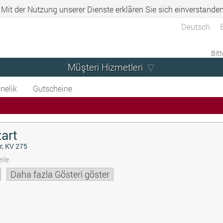
. Mit der Nutzung unserer Dienste erklären Sie sich einverstande
Deutsch
Bitt
Müşteri Hizmetleri
nelik
Gutscheine
art
r, KV 275
lle
Daha fazla Gösteri göster