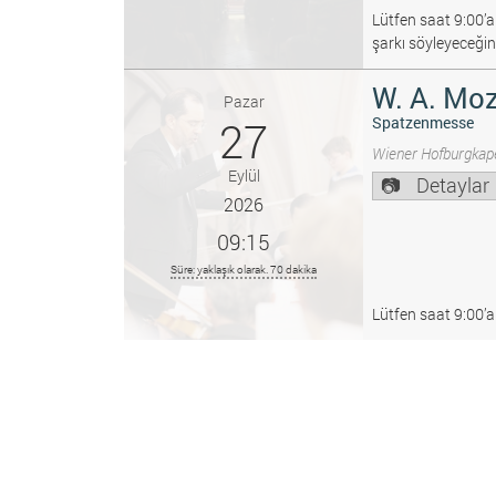
Lütfen saat 9:00’a
şarkı söyleyeceğin
W. A. Moz
Pazar
27
Spatzenmesse
Wiener Hofburgkape
Eylül
Detaylar
2026
09:15
Süre: yaklaşık olarak. 70 dakika
Lütfen saat 9:00’a