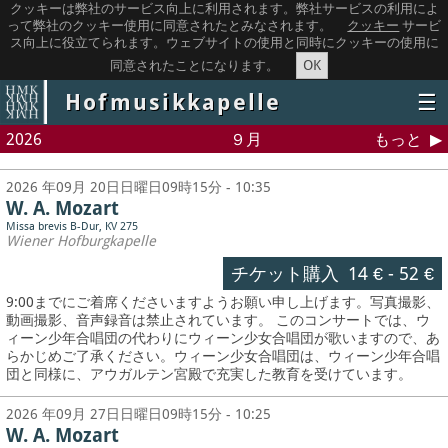
クッキーは弊社のサービス向上に利用されます。弊社サービスの利用によ
って弊社のクッキー使用に同意されたとみなされます。
クッキー
サービ
ス向上に役立てられます。ウェブサイトの使用と同時にクッキーの使用に
OK
同意されたことになります。
Hofmusikkapelle
☰
2026
９月
もっと
2026 年09月 20日日曜日09時15分 - 10:35
W. A. Mozart
Missa brevis B-Dur, KV 275
Wiener Hofburgkapelle
チケット購入
14 €
-
52 €
9:00までにご着席くださいますようお願い申し上げます。写真撮影、
動画撮影、音声録音は禁止されています。
このコンサートでは、ウ
ィーン少年合唱団の代わりにウィーン少女合唱団が歌いますので、あ
らかじめご了承ください。ウィーン少女合唱団は、ウィーン少年合唱
団と同様に、アウガルテン宮殿で充実した教育を受けています。
2026 年09月 27日日曜日09時15分 - 10:25
W. A. Mozart