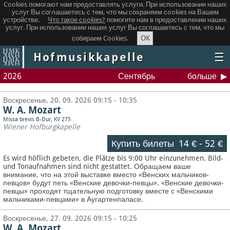
Cookies помогают нам предоставлять услуги. При использовании наших
услуг Вы соглашаетесь с тем, что мы сохраняем сookies на Вашем
устройстве.
Что такое сookies?
помогите нам в предоставлении наших
услуг. При использовании наших услуг Вы соглашаетесь с тем, что мы
OK
собираем Cookies.
Hofmusikkapelle
☰
2026
Сентябрь
больше
Воскресенье, 20. 09. 2026 09:15 - 10:35
W. A. Mozart
Missa brevis B-Dur, KV 275
Wiener Hofburgkapelle
Купить билеты
14 €
-
52 €
Es wird höflich gebeten, die Plätze bis 9:00 Uhr einzunehmen. Bild-
und Tonaufnahmen sind nicht gestattet.
Обращаем ваше
внимание, что на этой выставке вместо «Венских мальчиков-
певцов» будут петь «Венские девочки-певцы». «Венские девочки-
певцы» проходят тщательную подготовку вместе с «Венскими
мальчиками-певцами» в Аугартенпаласе.
Воскресенье, 27. 09. 2026 09:15 - 10:25
W. A. Mozart