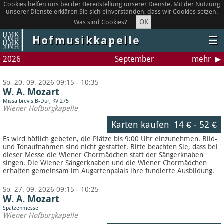
Cookies helfen uns bei der Bereitstellung unserer Dienste. Mit der Nutzung
unserer Dienste erklären Sie sich einverstanden, dass wir Cookies setzen.
OK
Was sind Cookies?
Hofmusikkapelle
☰
2026
September
mehr
So, 20. 09. 2026 09:15 - 10:35
W. A. Mozart
Missa brevis B-Dur, KV 275
Wiener Hofburgkapelle
Karten kaufen
14 €
-
52 €
Es wird höflich gebeten, die Plätze bis 9:00 Uhr einzunehmen. Bild-
und Tonaufnahmen sind nicht gestattet.
Bitte beachten Sie, dass bei
dieser Messe die Wiener Chormädchen statt der Sängerknaben
singen. Die Wiener Sängerknaben und die Wiener Chormädchen
erhalten gemeinsam im Augartenpalais ihre fundierte Ausbildung.
So, 27. 09. 2026 09:15 - 10:25
W. A. Mozart
Spatzenmesse
Wiener Hofburgkapelle