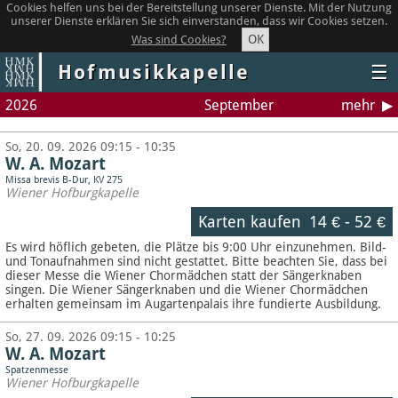
Cookies helfen uns bei der Bereitstellung unserer Dienste. Mit der Nutzung
unserer Dienste erklären Sie sich einverstanden, dass wir Cookies setzen.
OK
Was sind Cookies?
Hofmusikkapelle
☰
2026
September
mehr
So, 20. 09. 2026 09:15 - 10:35
W. A. Mozart
Missa brevis B-Dur, KV 275
Wiener Hofburgkapelle
Karten kaufen
14 €
-
52 €
Es wird höflich gebeten, die Plätze bis 9:00 Uhr einzunehmen. Bild-
und Tonaufnahmen sind nicht gestattet.
Bitte beachten Sie, dass bei
dieser Messe die Wiener Chormädchen statt der Sängerknaben
singen. Die Wiener Sängerknaben und die Wiener Chormädchen
erhalten gemeinsam im Augartenpalais ihre fundierte Ausbildung.
So, 27. 09. 2026 09:15 - 10:25
W. A. Mozart
Spatzenmesse
Wiener Hofburgkapelle