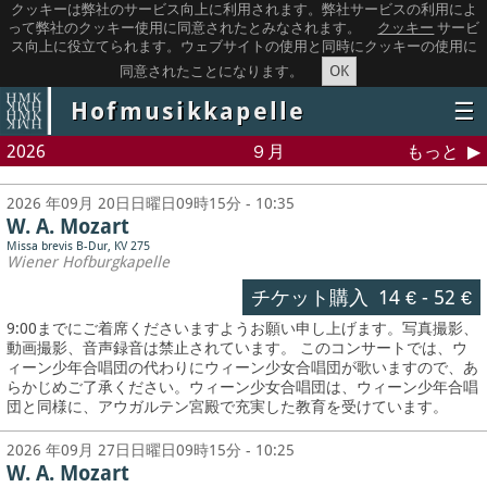
クッキーは弊社のサービス向上に利用されます。弊社サービスの利用によ
って弊社のクッキー使用に同意されたとみなされます。
クッキー
サービ
ス向上に役立てられます。ウェブサイトの使用と同時にクッキーの使用に
OK
同意されたことになります。
Hofmusikkapelle
☰
2026
９月
もっと
2026 年09月 20日日曜日09時15分 - 10:35
W. A. Mozart
Missa brevis B-Dur, KV 275
Wiener Hofburgkapelle
チケット購入
14 €
-
52 €
9:00までにご着席くださいますようお願い申し上げます。写真撮影、
動画撮影、音声録音は禁止されています。
このコンサートでは、ウ
ィーン少年合唱団の代わりにウィーン少女合唱団が歌いますので、あ
らかじめご了承ください。ウィーン少女合唱団は、ウィーン少年合唱
団と同様に、アウガルテン宮殿で充実した教育を受けています。
2026 年09月 27日日曜日09時15分 - 10:25
W. A. Mozart