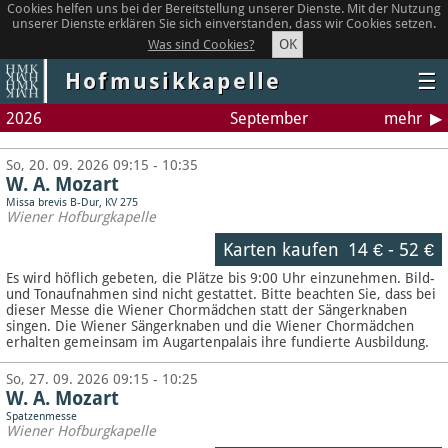
Cookies helfen uns bei der Bereitstellung unserer Dienste. Mit der Nutzung
unserer Dienste erklären Sie sich einverstanden, dass wir Cookies setzen.
OK
Was sind Cookies?
Hofmusikkapelle
☰
2026
September
mehr
So, 20. 09. 2026 09:15 - 10:35
W. A. Mozart
Missa brevis B-Dur, KV 275
Wiener Hofburgkapelle
Karten kaufen
14 €
-
52 €
Es wird höflich gebeten, die Plätze bis 9:00 Uhr einzunehmen. Bild-
und Tonaufnahmen sind nicht gestattet.
Bitte beachten Sie, dass bei
dieser Messe die Wiener Chormädchen statt der Sängerknaben
singen. Die Wiener Sängerknaben und die Wiener Chormädchen
erhalten gemeinsam im Augartenpalais ihre fundierte Ausbildung.
So, 27. 09. 2026 09:15 - 10:25
W. A. Mozart
Spatzenmesse
Wiener Hofburgkapelle